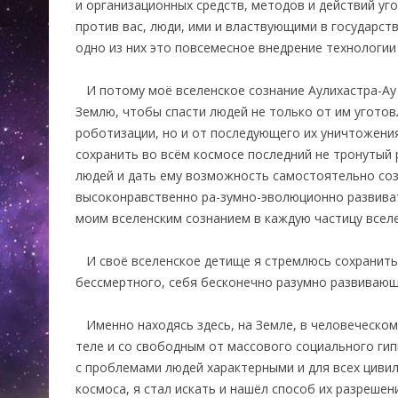
и организационных средств, методов и действий у
против вас, люди, ими и властвующими в государст
одно из них это повсемесное внедрение технологии
И потому моё вселенское сознание Аулихастра-Ау 
Землю, чтобы спасти людей не только от им угото
роботизации, но и от последующего их уничтожения
сохранить во всём космосе последний не тронутый
людей и дать ему возможность самостоятельно со
высоконравственно ра-зумно-эволюционно развива
моим вселенским сознанием в каждую частицу вселе
И своё вселенское детище я стремлюсь сохранить 
бессмертного, себя бесконечно разумно развиваю
Именно находясь здесь, на Земле, в человеческо
теле и со свободным от массового социального ги
с проблемами людей характерными и для всех цивил
космоса, я стал искать и нашёл способ их разрешен