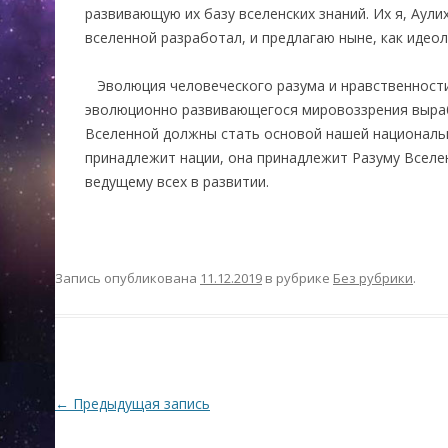
развивающую их базу вселенских знаний. Их я, Аулих
вселенной разработал, и предлагаю ныне, как идео
Эволюция человеческого разума и нравственности 
эволюционно развивающегося мировоззрения выра
Вселенной должны стать основой нашей национальн
принадлежит нации, она принадлежит Разуму Вселе
ведущему всех в развитии.
Аулихастр
Запись опубликована
11.12.2019
в рубрике
Без рубрики
.
Навигация по записям
←
Предыдущая запись