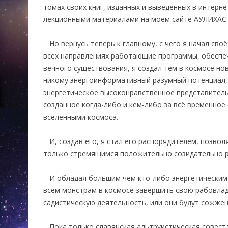
томах своих книг, изданных и выведенных в интерне
лекционными материалами на моём сайте АУЛИХАС
Но вернусь теперь к главному, с чего я начал своё
всех направлениях работающие программы, обесп
вечного существования, я создал тем в космосе н
никому энергоинформативный разумный потенциал,
энергетическое высоконравственное представител
созданное когда-либо и кем-либо за всё временное
вселенными космоса.
И, создав его, я стал его распорядителем, позво
только стремящимся положительно созидательно р
И обладая большим чем кто-либо энергетическим
всем монстрам в космосе завершить свою рабовлад
садистическую деятельность, или они будут сожже
Пока только славянская альтруистическая совестл