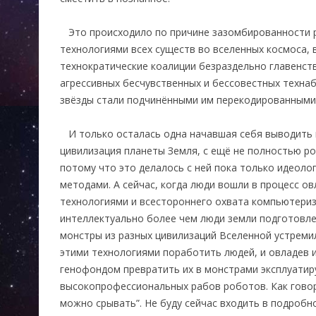
Это происходило по причине зазомбированности 
технологиями всех существ во вселенных космоса, 
технократические коалиции безраздельно главенс
агрессивных бесчувственных и бессовестных техна
звёзды стали подчинёнными им перекодированным
И только осталась одна начавшая себя выводить 
цивилизация планеты Земля, с ещё не полностью р
потому что это делалось с ней пока только идеоло
методами. А сейчас, когда люди вошли в процесс 
технологиями и всестороннего охвата компьютериз
интеллектуально более чем люди земли подготовл
монстры из разных цивилизаций Вселенной устремил
этими технологиями поработить людей, и овладев 
генофондом превратить их в монстрами эксплуати
высокопрофессиональных рабов роботов. Как говори
можно срывать”. Не буду сейчас входить в подробн