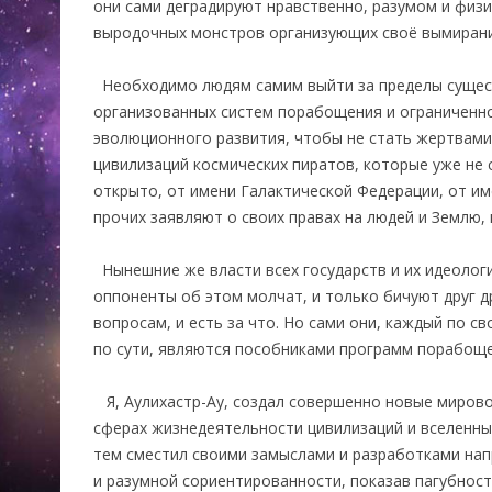
они сами деградируют нравственно, разумом и физи
выродочных монстров организующих своё вымирани
Необходимо людям самим выйти за пределы сущест
организованных систем порабощения и ограниченн
эволюционного развития, чтобы не стать жертвам
цивилизаций космических пиратов, которые уже не 
открыто, от имени Галактической Федерации, от им
прочих заявляют о своих правах на людей и Землю, 
Нынешние же власти всех государств и их идеолог
оппоненты об этом молчат, и только бичуют друг д
вопросам, и есть за что. Но сами они, каждый по сво
по сути, являются пособниками программ порабощ
Я, Аулихастр-Ау, создал совершенно новые мирово
сферах жизнедеятельности цивилизаций и вселенны
тем сместил своими замыслами и разработками нап
и разумной сориентированности, показав пагубнос