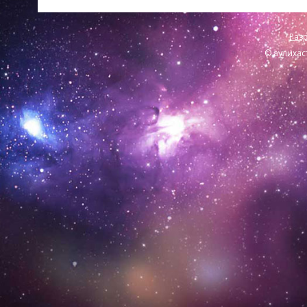
Разр
© аулихас