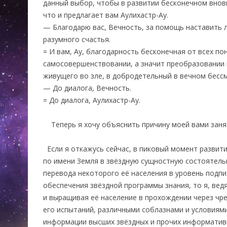
данный выбор, чтобы в развитии бесконечном вновь
что и предлагает вам Аулихастр-Ау.
— Благодарю вас, Вечность, за помощь наставить 
разумного счастья.
= И вам, Ау, благодарность бесконечная от всех по
самосовершенствовании, а значит преобразовании 
живущего во зле, в добродетельный в вечном бесс
— До диалога, Вечность.
= До диалога, Аулихастр-Ау.
Теперь я хочу объяснить причину моей вами заня
Если я откажусь сейчас, в пиковый момент развити
по имени Земля в звёздную сущностную состоятель
перевода некоторого её населения в уровень подп
обеспечения звёздной программы знания, то я, ведя
и выращивая её население в прохождении через чр
его испытаний, различными соблазнами и условиям
информации высших звёздных и прочих информатив