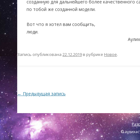
созданную для дальнейшего более качественного 
по тобой же созданной модели.
Вот что я хотел вам сообщить,
люд
Аулихастр-А
Запись опубликована
22.12.2019
в рубрике
Новое
.
Навигация по записям
←
Предыдущая запись
Разр
© аулихас