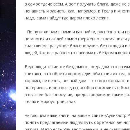
в самоотдаче всем. А вот получать блага, даже не з
ненависть и зависть, как, например, к Тесла и многи
надо, сами найдут где даром плохо лежит.
По пути ли вам с ними и как найти, распознать и пр
не многих из людей самоотверженно стремящихся д
счастливое, разумное благополучие, без оглядки и
людей, как всё равно что накормить бездомных жив
Ведь люди такие же бездомные, ведь дом это разум
считают, что обретя хоромы для обитания их тел, о
хоромы, не вечны, вечный дом – это высоконравств
потеряешь, и она всегда способна восходить в бол
в высшее благополучие, предоставляемое таким со
телах и мироустройствах.
Читающим ваши книги на вашем сайте «Аулихастр.
понять предлагаемый людям путь обретения вечно
разума. И это есть Рай заслуженный, а не сказочн