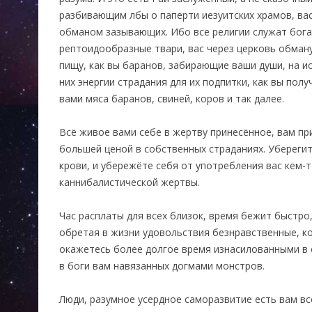
разбивающим лбы о паперти иезуитских храмов, вас
обманом зазывающих. Ибо все религии служат бога
рептоидообразные твари, вас через церковь обману
пищу, как вы баранов, забирающие ваши души, на и
них энергии страдания для их подпитки, как вы пол
вами мяса баранов, свиней, коров и так далее.
Всё живое вами себе в жертву принесённое, вам пр
большей ценой в собственных страданиях. Убереги
крови, и убережёте себя от употребления вас кем-т
каннибалистической жертвы.
Час расплаты для всех близок, время бежит быстро,
обретая в жизни удовольствия безнравственные, ко
окажетесь более долгое время изнасилованными в 
в боги вам навязанных догмами монстров.
Люди, разумное усердное саморазвитие есть вам в